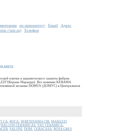
ментарии
по приоритету
Email
Адрес
tp://site.ru)
Телефон
на карте
еской плитки и керамического гранита фабрик
ZI"(Керама Марацци). Bсе новинки KERAMA
 стеклянной мозаики DOMUS (ДОМУС) в Центральном
VI.CA
,
ROCA
,
SERENISSIMA CIR
,
MARAZZI
,
HALCON CERAMICAS
,
TAU CERAMICA
,
ACER
,
SALONI
,
DOM
,
CERACASA
,
ROSA GRES