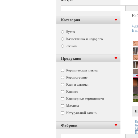
Най
Категория
Дат
Вы
Бутик
Качественно и недорого
Эконом
Продукция
Керамическая плитка
Керамогранит
Клеи и затирки
Клинкер
Клинкерные термопанели
Мозаика
П
Натуральный камень
К
Фабрики
К
М
Н