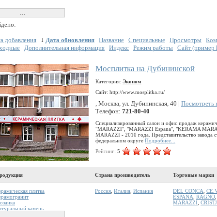
дено:
а добавления
↓
Дата обновления
Название
Специальные
Просмотры
Ком
ходные
Дополнительная информация
Индекс
Режим работы
Сайт (пример ht
Мосплитка на Дубининской
Категория:
Эконом
Сайт: http://www.mosplitka.ru/
, Москва, ул. Дубининская, 40 |
Посмотреть 
Телефон:
721-80-40
Специализированный салон и офис продаж керамич
"MARAZZI", "MARAZZI Espana", "KERAMA MARAZ
MARAZZI - 2010 года. Представительство завода
федеральном округе
Подробнее...
Рейтинг:
5
родукция
Страна производитель
Торговые марки
ерамическая плитка
Россия
,
Италия
,
Испания
DEL CONCA
,
CE.
ерамогранит
ESPANA
,
RAGNO
озаика
MARAZZI
,
CRIST
атуральный камень