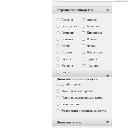
Страны производства
Австрия
Англия
Белоруссия
Бразилия
Германия
Индонезия
Испания
Италия
Китай
Литва
Польша
Португалия
Россия
Турция
Украина
Франция
Чехия
Дополнительные услуги
Дизайн-проект
Мозаичная мастерская
Панно и слолешницы из камня
Резка плитки
Фотоплитка и роспись на плитке
Дополнительно