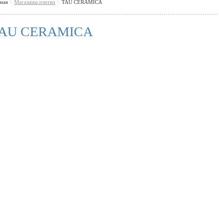
вная
Магазины плитки
TAU CERAMICA
\
\
AU CERAMICA