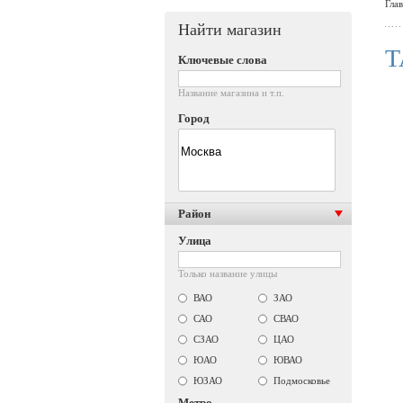
Гла
Найти магазин
T
Ключевые слова
Название магазина и т.п.
Город
Район
Улица
Только название улицы
ВАО
ЗАО
САО
СВАО
СЗАО
ЦАО
ЮАО
ЮВАО
ЮЗАО
Подмосковье
Метро