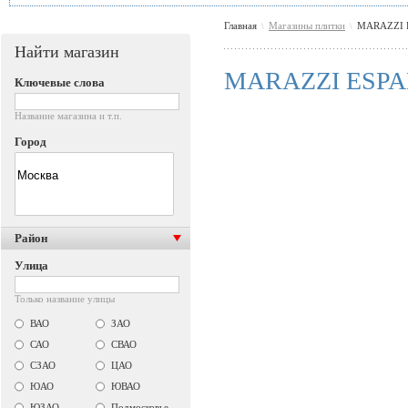
Главная
Магазины плитки
MARAZZI 
\
\
Найти магазин
MARAZZI ESP
Ключевые слова
Название магазина и т.п.
Город
Район
Улица
Только название улицы
ВАО
ЗАО
САО
СВАО
СЗАО
ЦАО
ЮАО
ЮВАО
ЮЗАО
Подмосковье