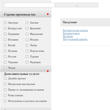
Страны производства
Продукция
Австрия
Англия
Белоруссия
Бразилия
Керамическая плитка
Керамогранит
Германия
Индонезия
Мозаика
Натуральный камень
Испания
Италия
Китай
Литва
Польша
Португалия
Россия
Турция
Украина
Франция
Чехия
Дополнительные услуги
Дизайн-проект
Мозаичная мастерская
Панно и слолешницы из камня
Резка плитки
Фотоплитка и роспись на плитке