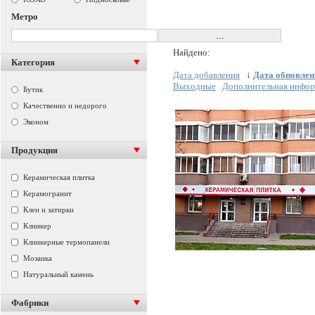
Метро
Найдено:
Категория
Дата добавления
↓
Дата обновлен
Выходные
Дополнительная инфо
Бутик
Качественно и недорого
Эконом
Продукция
Керамическая плитка
Керамогранит
Клеи и затирки
Клинкер
Клинкерные термопанели
Мозаика
Натуральный камень
Фабрики