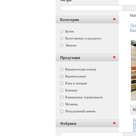
Най
Категория
Дат
Вы
Бутик
Качественно и недорого
Эконом
Продукция
Керамическая плитка
Керамогранит
Клеи и затирки
Клинкер
Клинкерные термопанели
Мозаика
П
Натуральный камень
К
Фабрики
К
М
Н
К