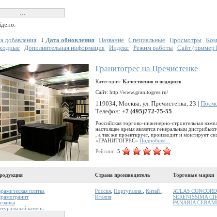
дено:
а добавления
↓
Дата обновления
Название
Специальные
Просмотры
Ком
ходные
Дополнительная информация
Индекс
Режим работы
Сайт (пример ht
Гранитогрес на Пречистенке
Категория:
Качественно и недорого
Сайт: http://www.granitogres.ru/
119034, Москва, ул. Пречистенка, 23 |
Посмо
Телефон:
+7 (495)772-75-55
Российская торгово-инженерно-строительная ком
настоящее время является генеральным дистрибью
, а так же проектирует, производит и монтирует 
«ГРАНИТОГРЕС»
Подробнее...
Рейтинг:
5
родукция
Страна производитель
Торговые марки
ерамическая плитка
Россия
,
Португалия
,
Китай
,
ATLAS CONCORD
ерамогранит
Италия
SERENISSIMA CI
озаика
PANARIA CERAM
атуральный камень
леи и затирки