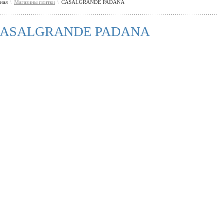
вная
Магазины плитки
CASALGRANDE PADANA
\
\
ASALGRANDE PADANA