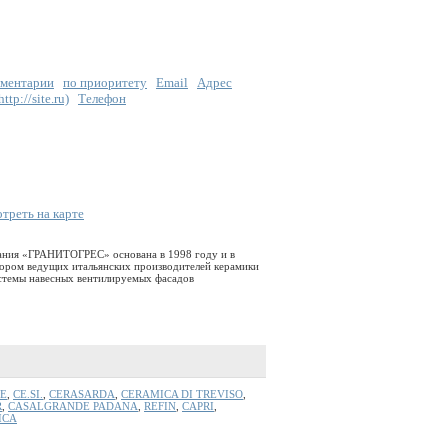
ментарии
по приоритету
Email
Адрес
tp://site.ru)
Телефон
треть на карте
пания «ГРАНИТОГРЕС» основана в 1998 году и в
тором ведущих итальянских производителей керамики
системы навесных вентилируемых фасадов
E
,
CE.SI.
,
CERASARDA
,
CERAMICA DI TREVISO
,
R
,
CASALGRANDE PADANA
,
REFIN
,
CAPRI
,
ICA