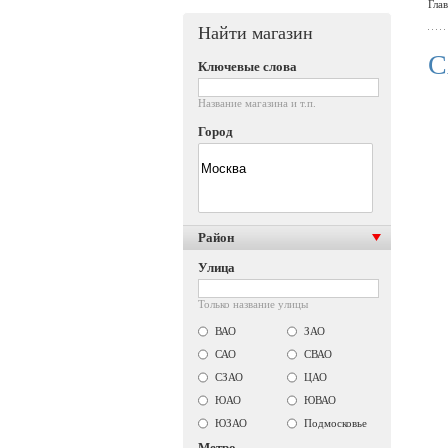
Гла
Найти магазин
C
Ключевые слова
Название магазина и т.п.
Город
Район
Улица
Только название улицы
ВАО
ЗАО
САО
СВАО
СЗАО
ЦАО
ЮАО
ЮВАО
ЮЗАО
Подмосковье
Метро