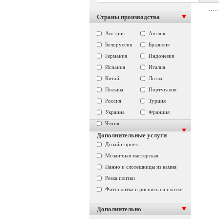
Страны производства
Австрия
Англия
Белоруссия
Бразилия
Германия
Индонезия
Испания
Италия
Китай
Литва
Польша
Португалия
Россия
Турция
Украина
Франция
Чехия
Дополнительные услуги
Дизайн-проект
Мозаичная мастерская
Панно и слолешницы из камня
Резка плитки
Фотоплитка и роспись на плитке
Дополнительно