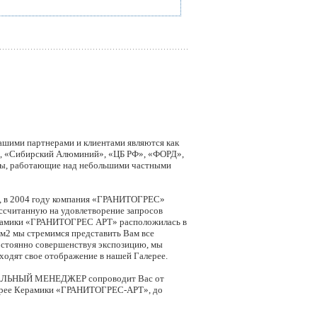
Нашими партнерами и клиентами являются как
, «Сибирский Алюминий», «ЦБ РФ», «ФОРД»,
ры, работающие над небольшими частными
ты, в 2004 году компания «ГРАНИТОГРЕС»
считанную на удовлетворение запросов
Керамики «ГРАНИТОГРЕС АРТ» расположилась в
м2 мы стремимся представить Вам все
остоянно совершенствуя экспозицию, мы
ходят свое отображение в нашей Галерее.
АЛЬНЫЙ МЕНЕДЖЕР сопроводит Вас от
алерее Керамики «ГРАНИТОГРЕС-АРТ», до