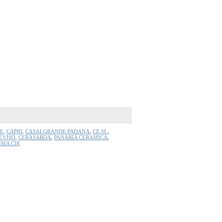
E
,
CAPRI
,
CASALGRANDE PADANA
,
CE.SI.
,
EVISO
,
CERASARDA
,
PANARIA CERAMICA
,
IMA CIR