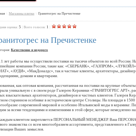
вная
Магазины плитки
Гранитогрес на Пречистенке
\
\
5
|
1
|
дняя оценка:
Всего голосов:
ранитогрес на Пречистенке
егория:
Качественно и недорого
11 лет работы мы осуществили поставки на тысячи объектов по всей России. 
пнейшие компании России, такие как: «СБЕРБАНК», «ГАЗПРОМ», «ЛУКОЙЛ»
АТ», «АУДИ», «МакДоналдс», так и частные клиенты, архитекторы, дизайне
иденциями, домами и квартирами.
ованная, как оптовая компания, рассчитанная на поставки на крупные объек
рыла уникальную с в своем роде Галерею Керамики «ГРАНИТОГРЕС АРТ», рас
ых взыскательных архитекторов, дизайнеров и частных клиентов. Галерея 
ном старинном особняке в историческом центре Столицы. На площади в 1500 
гообразие современной мировой и особенно Итальянской моды в керамике. П
дим за всеми тенденциями и изменениями в этой сфере, которые немедленно на
 каждым клиентом закрепляется ПЕРСОНАЛЬНЫЙ МЕНЕДЖЕР. Ваш ПЕРСОН
вого знакомства со всем многообразием ассортимента, представленного в Г
лизации Ваших замыслов.