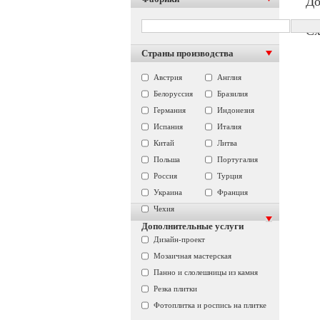
До
Сх
Страны производства
Австрия
Англия
Белоруссия
Бразилия
Германия
Индонезия
Испания
Италия
Китай
Литва
Польша
Португалия
Россия
Турция
Украина
Франция
Чехия
Дополнительные услуги
Дизайн-проект
Мозаичная мастерская
Панно и слолешницы из камня
Резка плитки
Фотоплитка и роспись на плитке