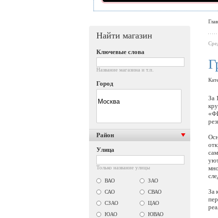
Гла
Найти магазин
Cре
Ключевые слова
Г
Название магазина и т.п.
Кат
Город
За 
кру
«ФИ
рез
Район
Осн
отк
Улица
сам
уют
Только название улицы
мно
сле
ВАО
ЗАО
За
САО
СВАО
пер
СЗАО
ЦАО
реа
ЮАО
ЮВАО