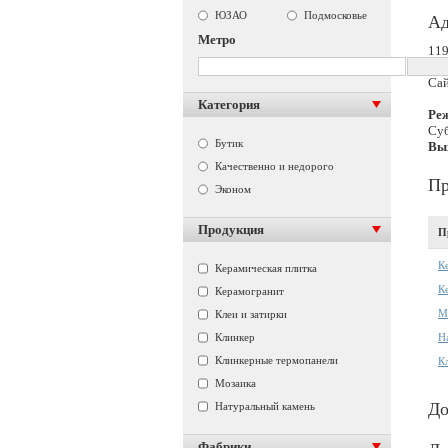
ЮЗАО
Подмосковье
Ад
Метро
119
Те
Са
Категория
Ре
Суб
Бутик
Вы
Качественно и недорого
Пр
Эконом
Продукция
П
К
Керамическая плитка
К
Керамогранит
М
Клеи и затирки
Клинкер
Н
Клинкерные термопанели
К
Мозаика
До
Натуральный камень
Фабрики