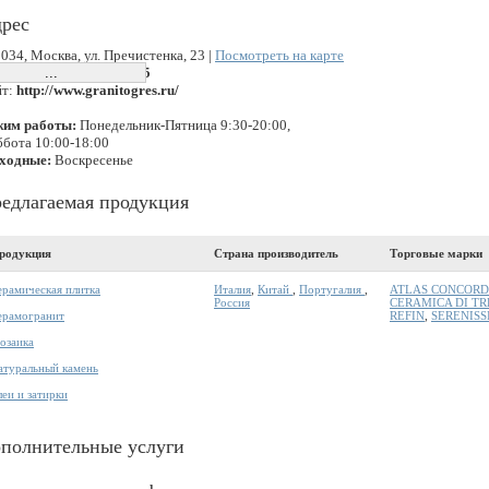
рес
034, Москва, ул. Пречистенка, 23 |
Посмотреть на карте
лефон:
+7 (495)772-75-55
йт:
http://www.granitogres.ru/
жим работы:
Понедельник-Пятница 9:30-20:00,
бота 10:00-18:00
ходные:
Воскресенье
едлагаемая продукция
родукция
Страна производитель
Торговые марки
ерамическая плитка
Италия
,
Китай
,
Португалия
,
ATLAS CONCORD
Россия
CERAMICA DI TR
ерамогранит
REFIN
,
SERENISS
озаика
атуральный камень
леи и затирки
полнительные услуги