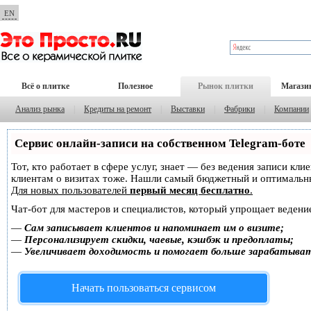
EN
Всё о плитке
Полезное
Рынок плитки
Магази
Анализ рынка
|
Кредиты на ремонт
|
Выставки
|
Фабрики
|
Компании
Сервис онлайн-записи на собственном Telegram-боте
Тот, кто работает в сфере услуг, знает — без ведения записи кл
клиентам о визитах тоже. Нашли самый бюджетный и оптимальн
Для новых пользователей
первый месяц бесплатно
.
Чат-бот для мастеров и специалистов, который упрощает ведение
—
Сам записывает клиентов и напоминает им о визите;
—
Персонализирует скидки, чаевые, кэшбэк и предоплаты;
—
Увеличивает доходимость и помогает больше зарабатыва
Начать пользоваться сервисом