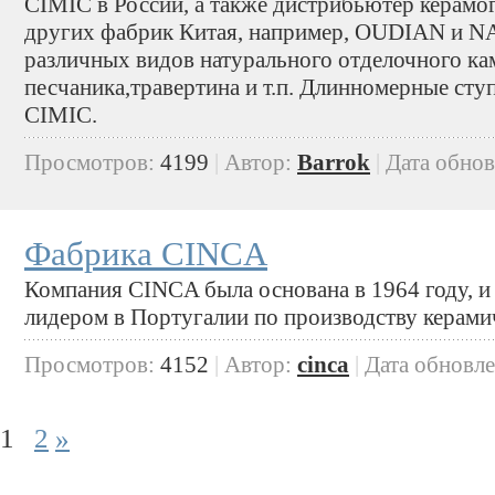
CIMIC в России, а также дистрибьютер керамо
других фабрик Китая, например, OUDIAN и N
различных видов натурального отделочного кам
песчаника,травертина и т.п. Длинномерные сту
CIMIC.
Просмотров:
4199
|
Автор:
Barrok
|
Дата обно
Фабрика CINCA
Компания CINCA была основана в 1964 году, и 
лидером в Португалии по производству керами
Просмотров:
4152
|
Автор:
cinca
|
Дата обновл
1
2
»