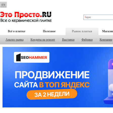
EN
Всё о плитке
Полезное
Рынок плитки
Магази
Анализ рынка
|
Кредиты на ремонт
|
Выставки
|
Фабрики
|
Компании