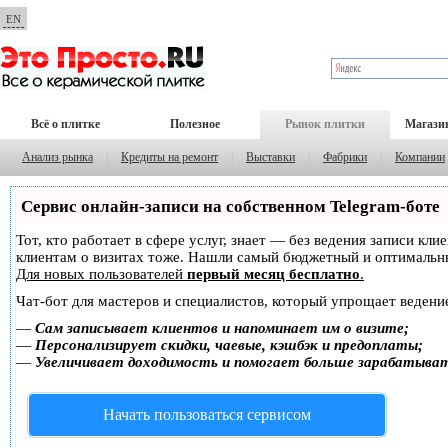
EN
Всё о плитке
Полезное
Рынок плитки
Магази
Анализ рынка
|
Кредиты на ремонт
|
Выставки
|
Фабрики
|
Компании
Сервис онлайн-записи на собственном Telegram-боте
Тот, кто работает в сфере услуг, знает — без ведения записи кл
клиентам о визитах тоже. Нашли самый бюджетный и оптимальн
Для новых пользователей
первый месяц бесплатно
.
Чат-бот для мастеров и специалистов, который упрощает ведение
—
Сам записывает клиентов и напоминает им о визите;
—
Персонализирует скидки, чаевые, кэшбэк и предоплаты;
—
Увеличивает доходимость и помогает больше зарабатыва
Начать пользоваться сервисом