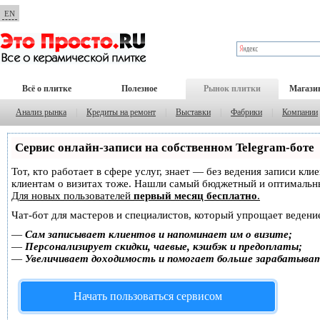
EN
Всё о плитке
Полезное
Рынок плитки
Магази
Анализ рынка
|
Кредиты на ремонт
|
Выставки
|
Фабрики
|
Компании
Сервис онлайн-записи на собственном Telegram-боте
Тот, кто работает в сфере услуг, знает — без ведения записи кл
клиентам о визитах тоже. Нашли самый бюджетный и оптимальн
Для новых пользователей
первый месяц бесплатно
.
Чат-бот для мастеров и специалистов, который упрощает ведение
—
Сам записывает клиентов и напоминает им о визите;
—
Персонализирует скидки, чаевые, кэшбэк и предоплаты;
—
Увеличивает доходимость и помогает больше зарабатыва
Начать пользоваться сервисом