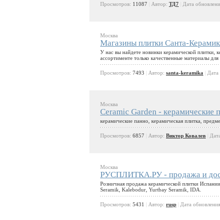
Просмотров:
11087
|
Автор:
ТД7
|
Дата обновлен
Москва
Магазины плитки Санта-Керамик
У нас вы найдете новинки керамической плитки, 
ассортименте только качественные материалы для
Просмотров:
7493
|
Автор:
santa-keramika
|
Дата
Москва
Ceramic Garden - керамические п
керамические панно, керамическая плитка, предм
Просмотров:
6857
|
Автор:
Виктор Ковалев
|
Дат
Москва
РУСПЛИТКА.РУ - продажа и дос
Розничная продажа керамической плитки Испании,
Seramik, Kalebodur, Yurtbay Seramik, IDA.
Просмотров:
5431
|
Автор:
rusp
|
Дата обновлени