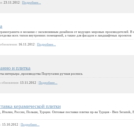
ия:
23.11.2012
|
Подробнее...
а
керамогранита и мозаики с эксклюзивным дизайном от ведущих мировых производителей. В
 отделки всех типов внутренних помещений, а также для фасадов и ландшафтных проектов
 обновления:
16.11.2012
|
Подробнее...
анно и плитка
еты интерьера ,производства Португалии ручная роспись
а обновления:
13.11.2012
|
Подробнее...
тавка керамической плитки
 Италии, России, Польши, Турции. Оптовые поставки плитки пр-ва Турция - Bien Seramik, 
я:
15.10.2012
|
Подробнее...