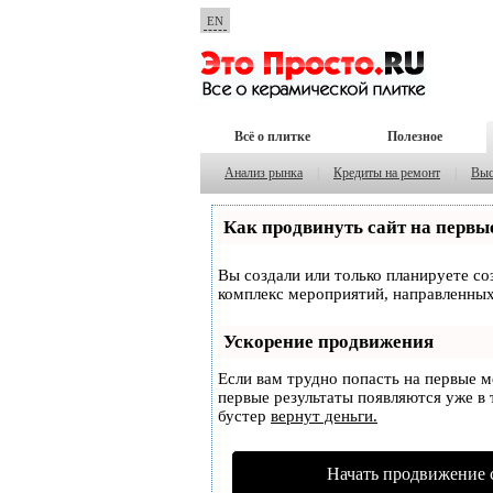
EN
Всё о плитке
Полезное
Анализ рынка
|
Кредиты на ремонт
|
Выс
Как продвинуть сайт на первы
Вы создали или только планируете соз
комплекс мероприятий, направленных
Ускорение продвижения
Если вам трудно попасть на первые 
первые результаты появляются уже в т
бустер
вернут деньги.
Начать продвижение 