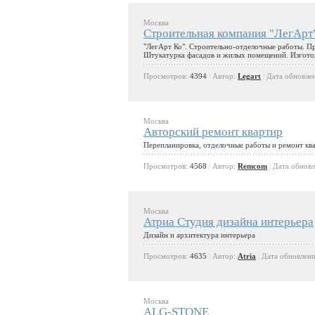
Москва
Строительная компания "ЛегАрт
"ЛегАрт Ко". Строительно-отделочные работы. Пр
Штукатурка фасадов и жилых помещений. Изготов
Просмотров:
4394
|
Автор:
Legart
|
Дата обновле
Москва
Авторский ремонт квартир
Перепланировка, отделочные работы и ремонт кв
Просмотров:
4568
|
Автор:
Remcom
|
Дата обнов
Москва
Атриа Студия дизайна интерьера
Дизайн и архитектура интерьера
Просмотров:
4635
|
Автор:
Atria
|
Дата обновлен
Москва
ALG-STONE