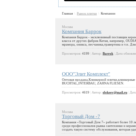
Главная
Рынок плитки
Компании
\
\
Москва
Компания Баррок
Компания Баррок - эксклюзивный поставщик кера
класса от других фабрик Китая, например, OUDI
мрамора, оникса, песчаника,травертина и т.п. Д
Просмотров:
4199
|
Автор:
Barrok
|
Дата обновле
ООО"Элит Комплект"
Оптовая продажа,Клинкерной плитки,клинкерные 
BUCHTAL,INTERBAU, ZAHNA FLIESEN.
Просмотров:
4619
|
Автор:
sfokeev@mail.ru
|
Дат
Москва
Торговый Дом -7
Компания «Торговый Дом 7» работает более 10 ле
среди профессионалов рынка сантехники и керами
создать такую систему обслуживания, которая уд