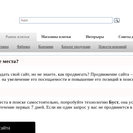
Рынок плитки
Магазины плитки
Интерьеры
Советы 
тавки
|
Фабрики
|
Компании
|
Каталог продукции
|
Новости компаний
|
е места?
дать свой сайт, но не знаете, как продвигать? Продвижение сайта –
 на увеличение его посещаемости и повышение его позиций в поис
места в поиске самостоятельно, попробуйте технологию
Буст
, она у
ечение первых 7 дней. Если ни один запрос у вас не продвинется в
сайта