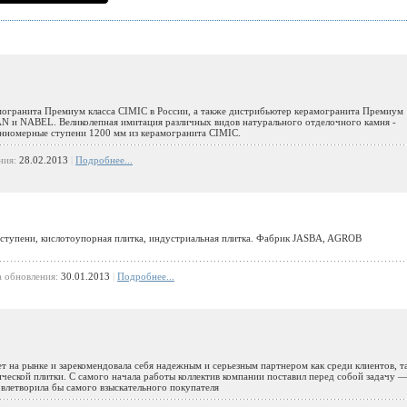
могранита Премиум класса CIMIC в России, а также дистрибьютер керамогранита Премиум
AN и NABEL. Великолепная имитация различных видов натурального отделочного камня -
линномерные ступени 1200 мм из керамогранита CIMIC.
ния:
28.02.2013
|
Подробнее...
ступени, кислотоупорная плитка, индустриальная плитка. Фабрик JASBA, AGROB
а обновления:
30.01.2013
|
Подробнее...
т на рынке и зарекомендовала себя надежным и серьезным партнером как среди клиентов, т
ческой плитки. С самого начала работы коллектив компании поставил перед собой задачу 
овлетворила бы самого взыскательного покупателя