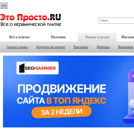
EN
Всё о плитке
Полезное
Рынок плитки
Магази
Анализ рынка
|
Кредиты на ремонт
|
Выставки
|
Фабрики
|
Компании