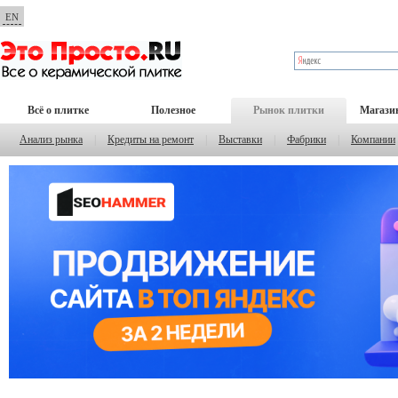
EN
Всё о плитке
Полезное
Рынок плитки
Магази
Анализ рынка
|
Кредиты на ремонт
|
Выставки
|
Фабрики
|
Компании