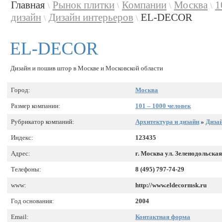
Главная
Рынок плитки
Компании
Москва
1
\
\
\
\
дизайн
Дизайн интерьеров
EL-DECOR
\
\
EL-DECOR
Дизайн и пошив штор в Москве и Московской области
Город:
Москва
Размер компании:
101 – 1000 человек
Рубрикатор компаний:
Архитектура и дизайн
»
Дизай
Индекс:
123435
Адрес:
г. Москва ул. Зеленодольская
Телефоны:
8 (495) 797-74-29
www:
http://www.eldecormsk.ru
Год основания:
2004
Email:
Контактная форма