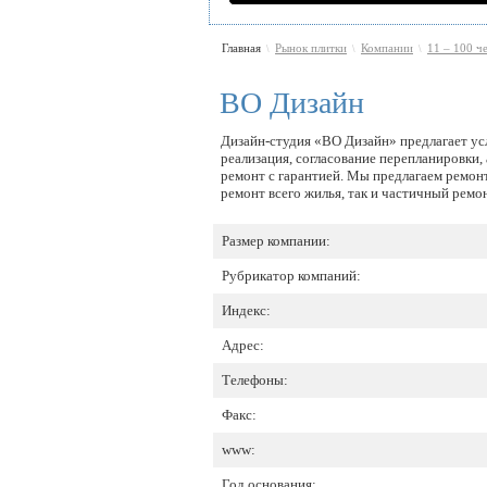
Главная
Рынок плитки
Компании
11 – 100 ч
\
\
\
ВО Дизайн
Дизайн-студия «ВО Дизайн» предлагает усл
реализация, согласование перепланировки,
ремонт с гарантией. Мы предлагаем ремонт
ремонт всего жилья, так и частичный ремо
Размер компании:
Рубрикатор компаний:
Индекс:
Адрес:
Телефоны:
Факс:
www:
Год основания: