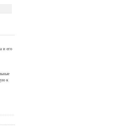
а и его
льные
щую к