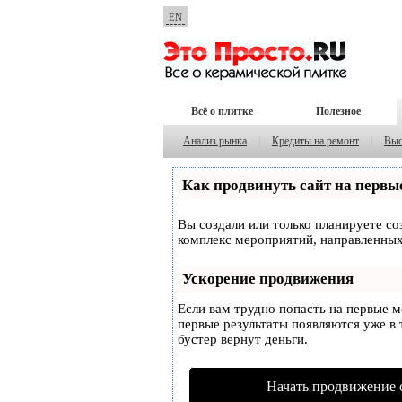
EN
Всё о плитке
Полезное
Анализ рынка
|
Кредиты на ремонт
|
Выс
Как продвинуть сайт на первы
Вы создали или только планируете соз
комплекс мероприятий, направленных
Ускорение продвижения
Если вам трудно попасть на первые 
первые результаты появляются уже в т
бустер
вернут деньги.
Начать продвижение 