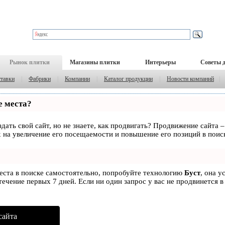
Рынок плитки
Магазины плитки
Интерьеры
Советы 
тавки
|
Фабрики
|
Компании
|
Каталог продукции
|
Новости компаний
|
е места?
дать свой сайт, но не знаете, как продвигать? Продвижение сайта –
 на увеличение его посещаемости и повышение его позиций в поис
места в поиске самостоятельно, попробуйте технологию
Буст
, она у
ечение первых 7 дней. Если ни один запрос у вас не продвинется в
сайта