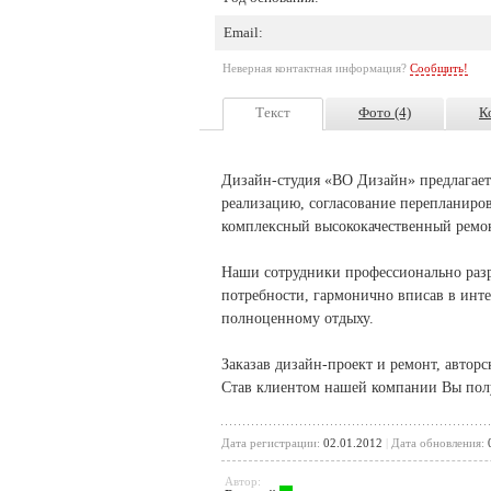
Email:
Неверная контактная информация?
Сообщить!
Текст
Фото (4)
К
Дизайн-студия «ВО Дизайн» предлагает 
реализацию, согласование перепланиров
комплексный высококачественный ремон
Наши сотрудники профессионально раз
потребности, гармонично вписав в инте
полноценному отдыху.
Заказав дизайн-проект и ремонт, авторс
Став клиентом нашей компании Вы полу
Дата регистрации:
02.01.2012
|
Дата обновления:
0
Автор: