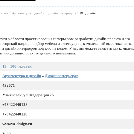
еловек
Архитектура и дизайн
Дизайн интерьеров
ВО Дизайн
\
\
\
уги в области проектирования интерьеров: разработка дизайн-проекта и его
 авторский надзор, подбор мебели и аксессуаров, комплексный высококачеств
 и дизайн интерьеров под ключ в целом. У нас вы можете заказать как комплек
нт или дизайн-проект отдельного помещения.
11 – 100 человек
Архитектура и дизайн
»
Дизайн интерьеров
432071
Ульяновск, ул. Федерации 75
+78422440128
+78422440128
www.vo-design.ru
2005