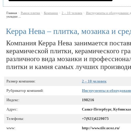
Главная
Рынок плитки
Компании
2 – 10 человек
Инструменты и оборудование дл
\
\
\
\
укладки ...
Керра Нева – плитка, мозаика и сре
Компания Керра Нева занимается постав
керамической плитки, керамического гра
различного вида мозаики и профессиона
плитки и камня самых лучших производи
Размер компании:
2 – 10 человек
Рубрикатор компаний:
Инструменты и оборудовани
Индекс:
198216
Адрес:
Санкт-Петербург, Кубинская
Телефоны:
+7(921)4229075
www:
http://www.tile.ucoz.ru/