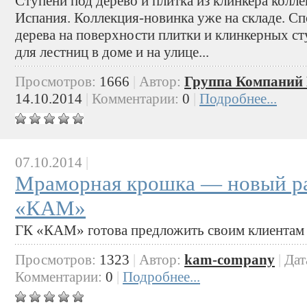
Ступени под дерево и плитка из клинкера колл
Испания. Коллекция-новинка уже на складе. С
дерева на поверхности плитки и клинкерных ст
для лестниц в доме и на улице...
Просмотров:
1666
|
Автор:
Группа Компаний 
14.10.2014
|
Комментарии:
0
|
Подробнее...
07.10.2014
|
Мраморная крошка — новый ра
«КАМ»
ГК «КАМ» готова предложить своим клиентам
Просмотров:
1323
|
Автор:
kam-company
|
Дат
Комментарии:
0
|
Подробнее...