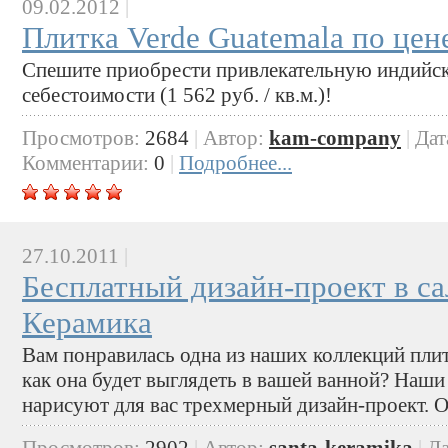
09.02.2012
|
Плитка Verde Guatemala по цене
Спешите приобрести привлекательную индийск
себестоимости (1 562 руб. / кв.м.)!
Просмотров:
2684
|
Автор:
kam-company
|
Дат
Комментарии:
0
|
Подробнее...
27.10.2011
|
Бесплатный дизайн-проект в са
Керамика
Вам понравилась одна из наших коллекций плит
как она будет выглядеть в вашей ванной? Наши
нарисуют для вас трехмерный дизайн-проект. О
Просмотров:
2902
|
Автор:
santa-keramika
|
Да