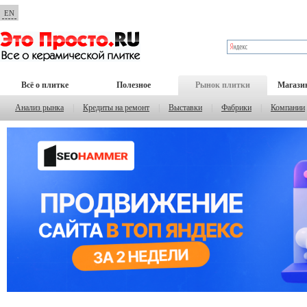
EN
Всё о плитке
Полезное
Рынок плитки
Магази
Анализ рынка
|
Кредиты на ремонт
|
Выставки
|
Фабрики
|
Компании