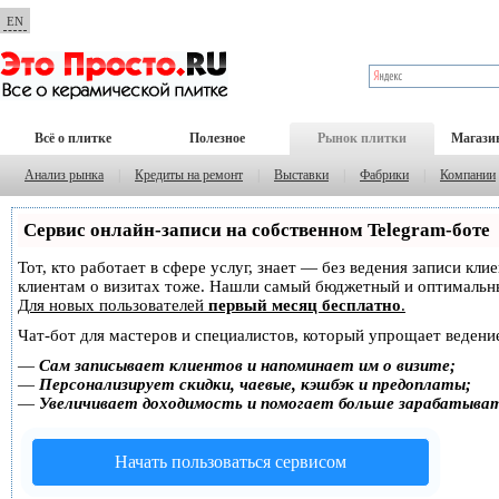
EN
Всё о плитке
Полезное
Рынок плитки
Магази
Анализ рынка
|
Кредиты на ремонт
|
Выставки
|
Фабрики
|
Компании
Сервис онлайн-записи на собственном Telegram-боте
Тот, кто работает в сфере услуг, знает — без ведения записи кл
клиентам о визитах тоже. Нашли самый бюджетный и оптимальн
Для новых пользователей
первый месяц бесплатно
.
Чат-бот для мастеров и специалистов, который упрощает ведение
—
Сам записывает клиентов и напоминает им о визите;
—
Персонализирует скидки, чаевые, кэшбэк и предоплаты;
—
Увеличивает доходимость и помогает больше зарабатыва
Начать пользоваться сервисом