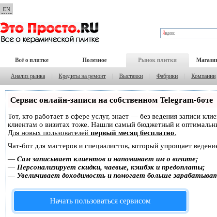
EN
Всё о плитке
Полезное
Рынок плитки
Магази
Анализ рынка
|
Кредиты на ремонт
|
Выставки
|
Фабрики
|
Компании
Сервис онлайн-записи на собственном Telegram-боте
Тот, кто работает в сфере услуг, знает — без ведения записи кл
клиентам о визитах тоже. Нашли самый бюджетный и оптимальн
Для новых пользователей
первый месяц бесплатно
.
Чат-бот для мастеров и специалистов, который упрощает ведение
—
Сам записывает клиентов и напоминает им о визите;
—
Персонализирует скидки, чаевые, кэшбэк и предоплаты;
—
Увеличивает доходимость и помогает больше зарабатыва
Начать пользоваться сервисом