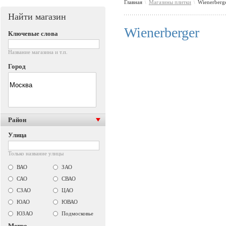
Главная
Магазины плитки
Wienerberg
\
\
Найти магазин
Wienerberger
Ключевые слова
Название магазина и т.п.
Город
Район
Улица
Только название улицы
ВАО
ЗАО
САО
СВАО
СЗАО
ЦАО
ЮАО
ЮВАО
ЮЗАО
Подмосковье
Метро