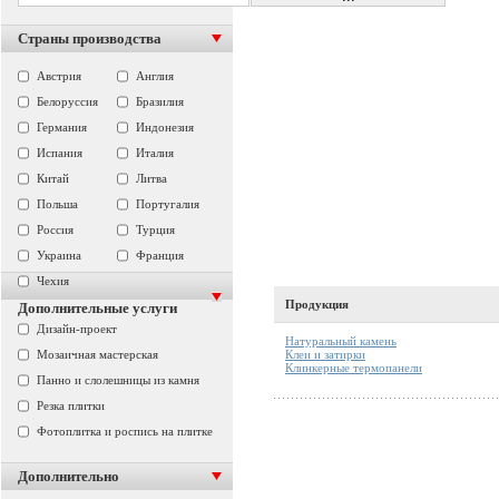
Страны производства
Австрия
Англия
Белоруссия
Бразилия
Германия
Индонезия
Испания
Италия
Китай
Литва
Польша
Португалия
Россия
Турция
Украина
Франция
Чехия
Продукция
Дополнительные услуги
Дизайн-проект
Натуральный камень
Клеи и затирки
Мозаичная мастерская
Клинкерные термопанели
Панно и слолешницы из камня
Резка плитки
Фотоплитка и роспись на плитке
Дополнительно