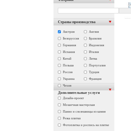
Н
К
К
Страны производства
Австрия
Англия
Белоруссия
Бразилия
Германия
Индонезия
Испания
Италия
Китай
Литва
Польша
Португалия
Россия
Турция
Украина
Франция
Чехия
Дополнительные услуги
Дизайн-проект
Мозаичная мастерская
Панно и слолешницы из камня
Резка плитки
Фотоплитка и роспись на плитке