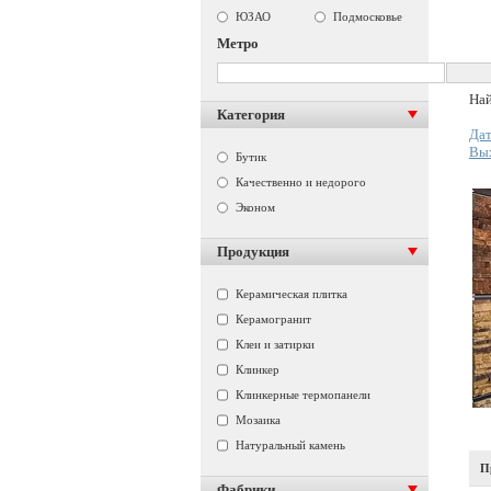
ЮЗАО
Подмосковье
Метро
Най
Категория
Дат
Вы
Бутик
Качественно и недорого
Эконом
Продукция
Керамическая плитка
Керамогранит
Клеи и затирки
Клинкер
Клинкерные термопанели
Мозаика
Натуральный камень
П
Фабрики