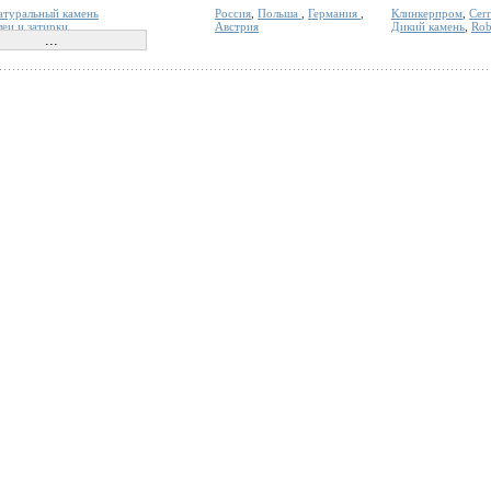
атуральный камень
Россия
,
Польша
,
Германия
,
Клинкерпром
,
Cer
леи и затирки
Австрия
Дикий камень
,
Rob
линкерные термопанели