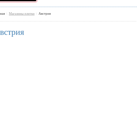
вная
Магазины плитки
Австрия
\
\
встрия