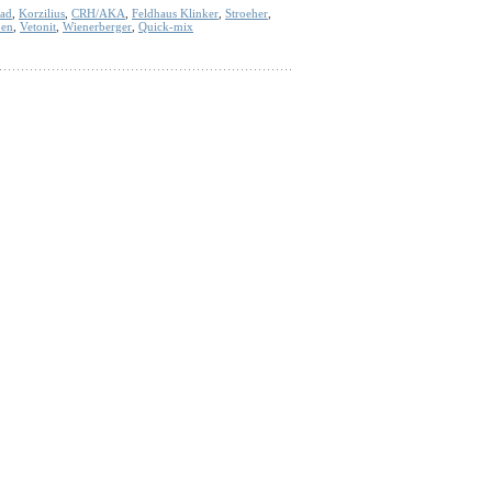
rad
,
Korzilius
,
CRH/AKA
,
Feldhaus Klinker
,
Stroeher
,
en
,
Vetonit
,
Wienerberger
,
Quick-mix