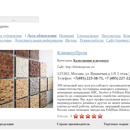
дено:
а добавления
↓
Дата обновления
Название
Специальные
Просмотры
Ком
ходные
Дополнительная информация
Индекс
Режим работы
Сайт (пример ht
КлинкерПром
Категория:
Качественно и недорого
Сайт: http://klinkerprom.ru/
125362, Москва, ул. Вишневая д.1/9 3 этаж 
Телефон:
+7(495) 223-38-71, +7 (495) 227-2
300 метровый шоу-рум российского производителя
совместительству поставщика немецкого клинкера.
немецкими концернами АВС, Stroher и Feldhaus Kli
довести до совершенства новое семейство материал
термопанелями. Вас ждут профессиональная консул
индивидуального дизайна и другие не менее ценны
плитки ручной работы, кабанчик, шершавый керамо
России такие немецкие заводы как FeldHaus Klinker, 
Рейтинг:
5
родукция
Страна производитель
Торговые марки