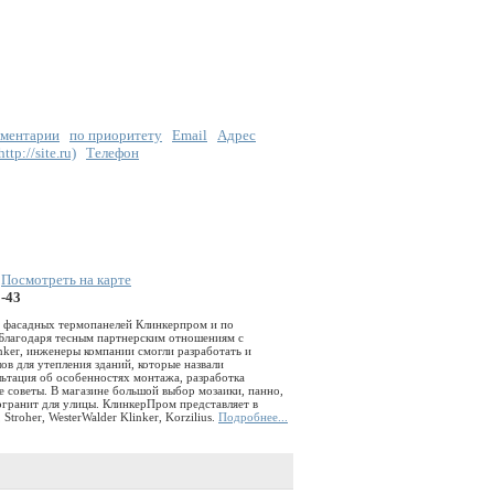
ментарии
по приоритету
Email
Адрес
tp://site.ru)
Телефон
|
Посмотреть на карте
2-43
 фасадных термопанелей Клинкерпром и по
 Благодаря тесным партнерским отношениям с
nker, инженеры компании смогли разработать и
ов для утепления зданий, которые назвали
ьтация об особенностях монтажа, разработка
е советы. В магазине большой выбор мозаики, панно,
гранит для улицы. КлинкерПром представляет в
Stroher, WesterWalder Klinker, Korzilius.
Подробнее...