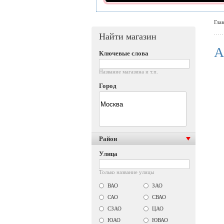
Гла
Найти магазин
А
Ключевые слова
Название магазина и т.п.
Город
Район
Улица
Только название улицы
ВАО
ЗАО
САО
СВАО
СЗАО
ЦАО
ЮАО
ЮВАО