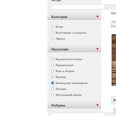
Най
Категория
Дат
Вы
Бутик
Качественно и недорого
Эконом
Продукция
Керамическая плитка
Керамогранит
Клеи и затирки
Клинкер
Клинкерные термопанели
Мозаика
Натуральный камень
П
Фабрики
Н
К
К