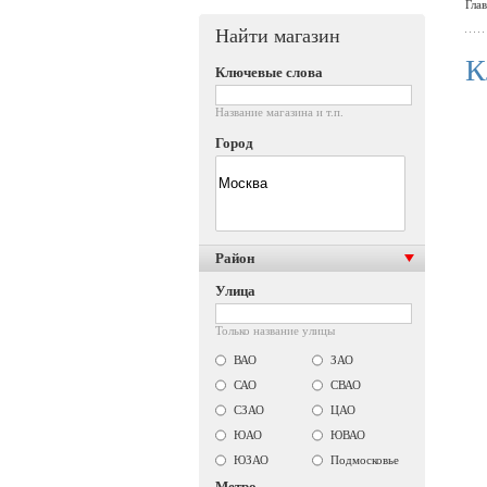
Гла
Найти магазин
К
Ключевые слова
Название магазина и т.п.
Город
Район
Улица
Только название улицы
ВАО
ЗАО
САО
СВАО
СЗАО
ЦАО
ЮАО
ЮВАО
ЮЗАО
Подмосковье
Метро