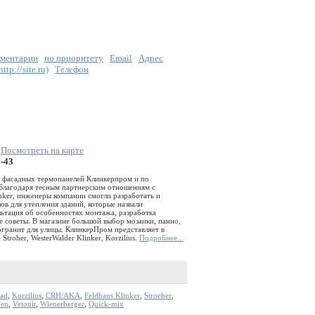
ментарии
по приоритету
Email
Адрес
tp://site.ru)
Телефон
|
Посмотреть на карте
2-43
 фасадных термопанелей Клинкерпром и по
 Благодаря тесным партнерским отношениям с
nker, инженеры компании смогли разработать и
ов для утепления зданий, которые назвали
ьтация об особенностях монтажа, разработка
е советы. В магазине большой выбор мозаики, панно,
гранит для улицы. КлинкерПром представляет в
Stroher, WesterWalder Klinker, Korzilius.
Подробнее...
rad
,
Korzilius
,
CRH/AKA
,
Feldhaus Klinker
,
Stroeher
,
en
,
Vetonit
,
Wienerberger
,
Quick-mix