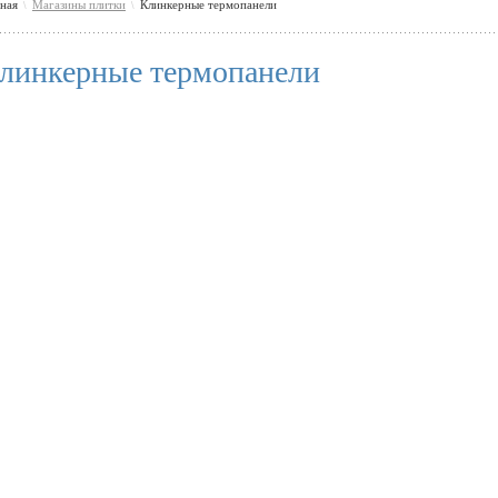
вная
Магазины плитки
Клинкерные термопанели
\
\
линкерные термопанели