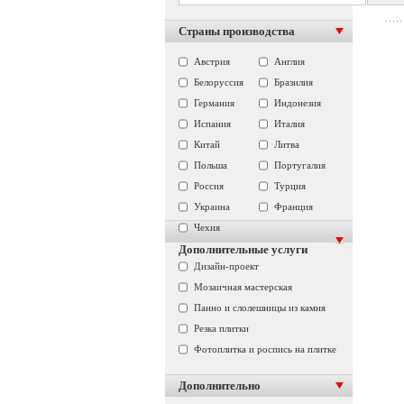
Страны производства
Австрия
Англия
Белоруссия
Бразилия
Германия
Индонезия
Испания
Италия
Китай
Литва
Польша
Португалия
Россия
Турция
Украина
Франция
Чехия
Дополнительные услуги
Дизайн-проект
Мозаичная мастерская
Панно и слолешницы из камня
Резка плитки
Фотоплитка и роспись на плитке
Дополнительно