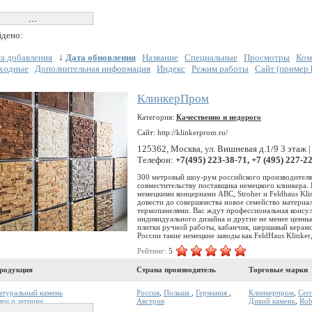
дено:
а добавления
↓
Дата обновления
Название
Специальные
Просмотры
Ком
ходные
Дополнительная информация
Индекс
Режим работы
Сайт (пример ht
КлинкерПром
Категория:
Качественно и недорого
Сайт: http://klinkerprom.ru/
125362, Москва, ул. Вишневая д.1/9 3 этаж 
Телефон:
+7(495) 223-38-71, +7 (495) 227-2
300 метровый шоу-рум российского производителя
совместительству поставщика немецкого клинкера.
немецкими концернами АВС, Stroher и Feldhaus Kli
довести до совершенства новое семейство материал
термопанелями. Вас ждут профессиональная консул
индивидуального дизайна и другие не менее ценны
плитки ручной работы, кабанчик, шершавый керамо
России такие немецкие заводы как FeldHaus Klinker, 
Рейтинг:
5
родукция
Страна производитель
Торговые марки
атуральный камень
Россия
,
Польша
,
Германия
,
Клинкерпром
,
Cer
леи и затирки
Австрия
Дикий камень
,
Rob
линкерные термопанели