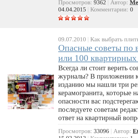
Просмотров:
9362
|
Автор:
Me
04.04.2015
|
Комментарии:
0
09.07.2010
|
Как выбрать плит
Опасные советы по 
или 100 квартирных 
Всегда ли стоит верить с
журналы? В приложении 
изданию мы нашли три ре
керамогранита, которые н
опасности вас подстерега
последуете советам реда
ответ на квартирный вопр
Просмотров:
33096
|
Автор:
E
15.03.2013
|
Комментарии:
1