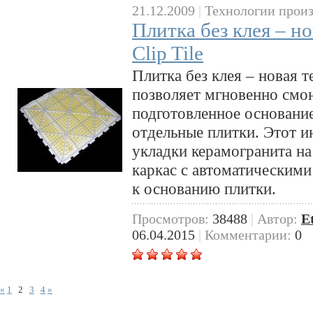
21.12.2009
|
Технологии произ
Плитка без клея – н
Clip Tile
Плитка без клея – новая т
позволяет мгновенно смон
подготовленное основание
отдельные плитки. Этот 
укладки керамогранита н
каркас с автоматическими
к основанию плитки.
Просмотров:
38488
|
Автор:
E
06.04.2015
|
Комментарии:
0
«
1
2
3
4
»