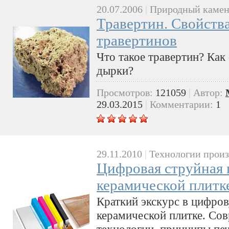
20.07.2006
|
Природный камен
Травертин. Свойства
травертинов
Что такое травертин? Как
дырки?
Просмотров:
121059
|
Автор:
29.03.2015
|
Комментарии:
1
29.11.2010
|
Технологии произ
Цифровая струйная 
керамической плитк
Краткий экскурс в цифро
керамической плитке. Со
технологии, принципы печ