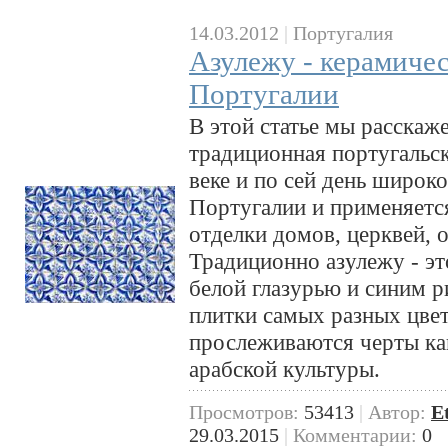
14.03.2012
|
Португалия
Азулежу - керамичес
Португалии
В этой статье мы расскаже
традиционная португальск
веке и по сей день широк
Португалии и применяетс
отделки домов, церквей, 
Традиционно азулежу - эт
белой глазурью и синим р
плитки самых разных цве
прослеживаются черты как
арабской культуры.
Просмотров:
53413
|
Автор:
E
29.03.2015
|
Комментарии:
0