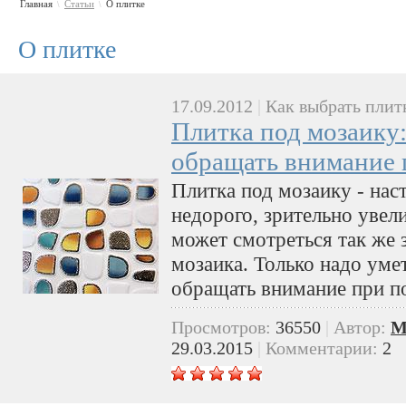
Главная
Статьи
О плитке
\
\
О плитке
17.09.2012
|
Как выбрать плит
Плитка под мозаику:
обращать внимание 
Плитка под мозаику - нас
недорого, зрительно увел
может смотреться так же 
мозаика. Только надо умет
обращать внимание при п
Просмотров:
36550
|
Автор:
M
29.03.2015
|
Комментарии:
2