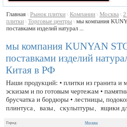
Главная
Рынок плитки
Компании
Москва
2
\
\
\
\
плитки
Торговые центры
мы компания KUN
\
\
поставками изделий натурал ...
мы компания KUNYAN ST
поставками изделий натура
Китая в РФ
Наши продукций: • плитки из гранита и
эскизам и по готовым чертежам • памятн
брусчатка и бордюры • лестницы, подок
плинтуса、вазы、скульптуры、ящики для 
Город:
Москва