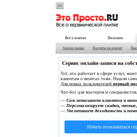
EN
Всё о плитке
Полезное
Анализ рынка
|
Кредиты на ремонт
|
Выс
Сервис онлайн-записи на собс
Тот, кто работает в сфере услуг, зна
клиентам о визитах тоже. Нашли са
Для новых пользователей
первый мес
Чат-бот для мастеров и специалистов
—
Сам записывает клиентов и напо
—
Персонализирует скидки, чаевые
—
Увеличивает доходимость и пом
Начать пользоваться с