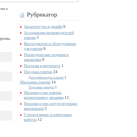
тки в
Рубрикатор
Архитектура и дизайн
6
Ассоциации производителей
плитки
5
вропы,
Инструменты и оборудование
для плитки
6
Периодические издания и
аналитика
0
Порталы в интернете
1
Продажа плитки
24
Дистрибьюторы плитки
2
Магазины плитки
14
Торговые центры
1
Производство плитки,
кермогранита, мозаики
12
Производство сопутствующих
материалов
2
Строительные и плиточные
работы
12