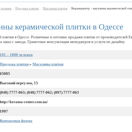
 человек
Продажа плитки
Магазины плитки
Керамацентр - магазины керамической пли
\
\
\
зины керамической плитки в Одессе
й плитки в Одессе. Розничные и оптовые продажи плитки от производителей Е
а заказ с завода. Грамотные консультации менеджеров и услуги по дизайну.
101 – 1000 человек
Продажа плитки
»
Магазины плитки
65005
Высокий переулок, 15
(048) 7777-063; (048) 7777-062; (097) 7777-063
http://kerama-center.com.ua/
1997
Контактная форма