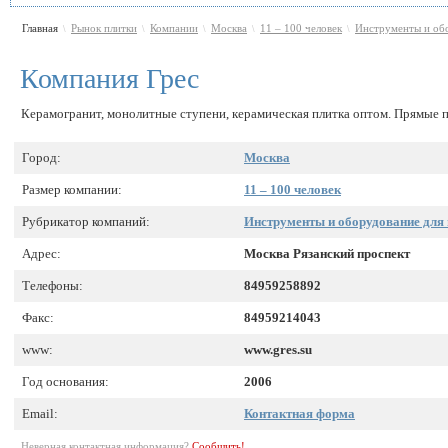
Главная
Рынок плитки
Компании
Москва
11 – 100 человек
Инструменты и обо
\
\
\
\
\
Компания Грес
Керамогранит, монолитные ступени, керамическая плитка оптом. Прямые п
Город:
Москва
Размер компании:
11 – 100 человек
Рубрикатор компаний:
Инструменты и оборудование для
Адрес:
Москва Рязанский проспект
Телефоны:
84959258892
Факс:
84959214043
www:
www.gres.su
Год основания:
2006
Email:
Контактная форма
Неверная контактная информация?
Сообщить!