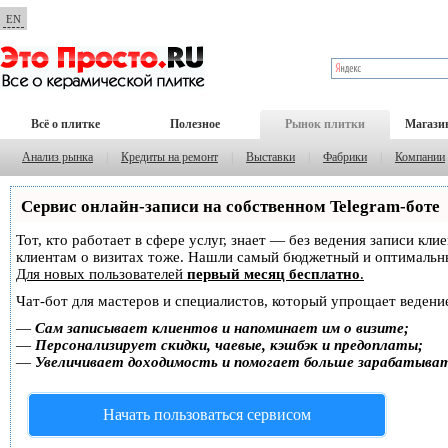
EN
Всё о плитке
Полезное
Рынок плитки
Магази
Анализ рынка
|
Кредиты на ремонт
|
Выставки
|
Фабрики
|
Компании
Сервис онлайн-записи на собственном Telegram-боте
Тот, кто работает в сфере услуг, знает — без ведения записи кл
клиентам о визитах тоже. Нашли самый бюджетный и оптимальн
Для новых пользователей
первый месяц бесплатно
.
Чат-бот для мастеров и специалистов, который упрощает ведение
—
Сам записывает клиентов и напоминает им о визите;
—
Персонализирует скидки, чаевые, кэшбэк и предоплаты;
—
Увеличивает доходимость и помогает больше зарабатыва
Начать пользоваться сервисом