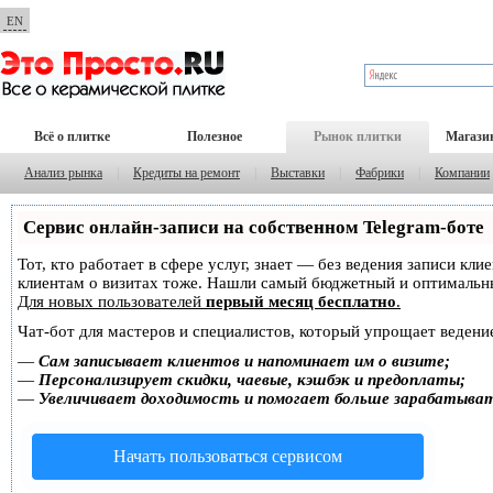
EN
Всё о плитке
Полезное
Рынок плитки
Магази
Анализ рынка
|
Кредиты на ремонт
|
Выставки
|
Фабрики
|
Компании
Сервис онлайн-записи на собственном Telegram-боте
Тот, кто работает в сфере услуг, знает — без ведения записи кл
клиентам о визитах тоже. Нашли самый бюджетный и оптимальн
Для новых пользователей
первый месяц бесплатно
.
Чат-бот для мастеров и специалистов, который упрощает ведение
—
Сам записывает клиентов и напоминает им о визите;
—
Персонализирует скидки, чаевые, кэшбэк и предоплаты;
—
Увеличивает доходимость и помогает больше зарабатыва
Начать пользоваться сервисом