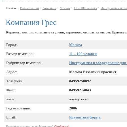
Главная
Рынок плитки
Компании
Москва
11 – 100 человек
Инструменты и обо
\
\
\
\
\
Компания Грес
Керамогранит, монолитные ступени, керамическая плитка оптом. Прямые п
Город:
Москва
Размер компании:
11 – 100 человек
Рубрикатор компаний:
Инструменты и оборудование для
Адрес:
Москва Рязанский проспект
Телефоны:
84959258892
Факс:
84959214043
www:
www.gres.su
Год основания:
2006
Email:
Контактная форма
Неверная контактная информация?
Сообщить!