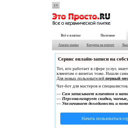
EN
Всё о плитке
Полезное
Анализ рынка
|
Кредиты на ремонт
|
Выс
Сервис онлайн-записи на собс
Тот, кто работает в сфере услуг, зна
клиентам о визитах тоже. Нашли са
Для новых пользователей
первый мес
Чат-бот для мастеров и специалистов
—
Сам записывает клиентов и напо
—
Персонализирует скидки, чаевые
—
Увеличивает доходимость и пом
Начать пользоваться с