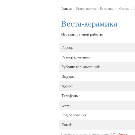
Главная
Рынок плитки
Компании
Москва
1
\
\
\
\
Веста-керамика
Изразцы ручной работы
Город:
Размер компании:
Рубрикатор компаний:
Индекс:
Адрес:
Телефоны:
www:
Год основания:
Email:
Неверная контактная информация?
Сообщить!