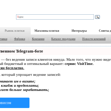
Рынок плитки
Магазины плитки
Интерьеры
Советы 
тавки
|
Фабрики
|
Компании
|
Каталог продукции
|
Новости компаний
|
твенном Telegram-боте
ет — без ведения записи клиентов никуда. Мало того, что нужно вид
мый бюджетный и оптимальный вариант:
сервис VisitTime.
яц бесплатно
.
, который упрощает ведение записей:
минает им о визите;
, кэшбэк и предоплаты;
огает больше зарабатывать;
ервисом