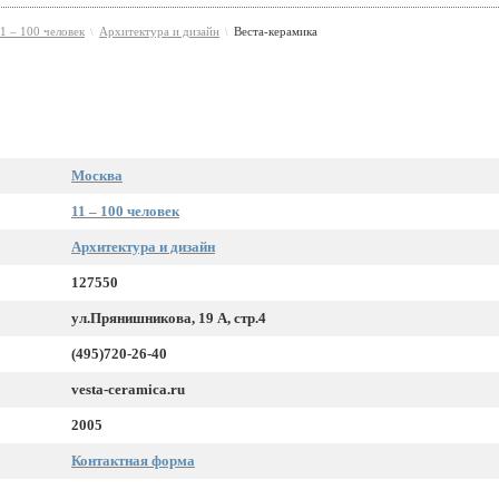
1 – 100 человек
Архитектура и дизайн
Веста-керамика
\
\
Москва
11 – 100 человек
Архитектура и дизайн
127550
ул.Прянишникова, 19 А, стр.4
(495)720-26-40
vesta-ceramica.ru
2005
Контактная форма