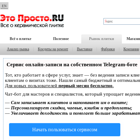
EN
Всё о плитке
Полезное
Рынок плитки
Магази
Анализ рынка
|
Кредиты на ремонт
|
Выставки
|
Фабрики
|
Компании
Сервис онлайн-записи на собственном Telegram-боте
Тот, кто работает в сфере услуг, знает — без ведения записи кл
клиентам о визитах тоже. Нашли самый бюджетный и оптимальн
Для новых пользователей
первый месяц бесплатно
.
Чат-бот для мастеров и специалистов, который упрощает ведение
—
Сам записывает клиентов и напоминает им о визите;
—
Персонализирует скидки, чаевые, кэшбэк и предоплаты;
—
Увеличивает доходимость и помогает больше зарабатыва
Начать пользоваться сервисом