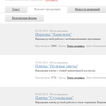
Текст
Каталог продукции
Новости компаний
Контактная форма
05.10.2015
|
Веста-керамика
Изразцы "Хамелеон"
Изразцы ручной работы с необыкновенными переливами.
Просмотров:
2994
|
Автор:
Vesta-ceramica
|
Дата обновления
29.04.2015
|
Веста-керамика
Плитка "Полевые цветы"
Изразцовая плитка с тонкой миниатюрной росписью.
Просмотров:
3731
|
Автор:
Vesta-ceramica
|
Дата обновления
09.04.2015
|
Веста-керамика
Плитка "Суздальская"
Изразцовая плитка ручной работы в стиле старинных Владим