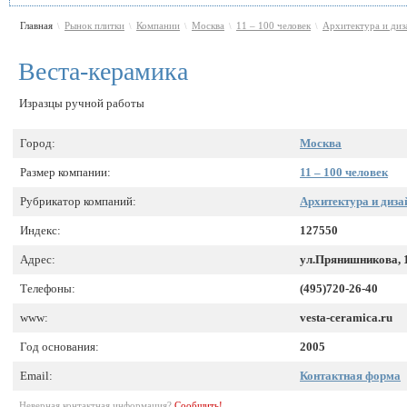
Главная
Рынок плитки
Компании
Москва
11 – 100 человек
Архитектура и диз
\
\
\
\
\
Веста-керамика
Изразцы ручной работы
Город:
Москва
Размер компании:
11 – 100 человек
Рубрикатор компаний:
Архитектура и диза
Индекс:
127550
Адрес:
ул.Прянишникова, 1
Телефоны:
(495)720-26-40
www:
vesta-ceramica.ru
Год основания:
2005
Email:
Контактная форма
Неверная контактная информация?
Сообщить!