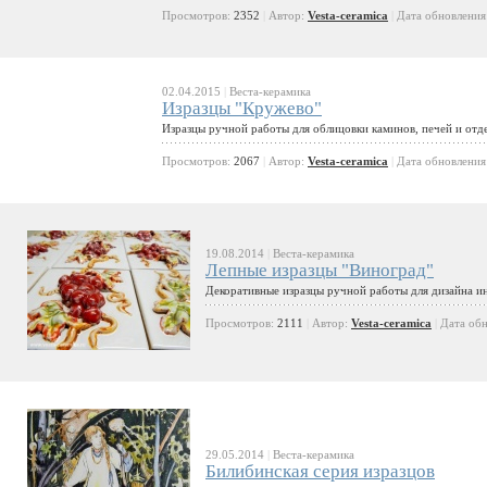
Просмотров:
2352
|
Автор:
Vesta-ceramica
|
Дата обновления
02.04.2015
|
Веста-керамика
Изразцы "Кружево"
Изразцы ручной работы для облицовки каминов, печей и отд
Просмотров:
2067
|
Автор:
Vesta-ceramica
|
Дата обновления
19.08.2014
|
Веста-керамика
Лепные изразцы "Виноград"
Декоративные изразцы ручной работы для дизайна ин
Просмотров:
2111
|
Автор:
Vesta-ceramica
|
Дата об
29.05.2014
|
Веста-керамика
Билибинская серия изразцов