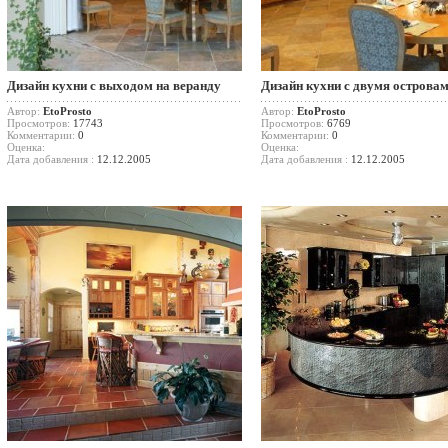
Дизайн кухни с выходом на веранду
Дизайн кухни с двумя острова
Автор:
EtoProsto
Автор:
EtoProsto
Просмотров:
17743
Просмотров:
6769
Комментарии:
0
Комментарии:
0
Оценка:
Оценка:
Дата добавления :
12.12.2005
Дата добавления :
12.12.2005