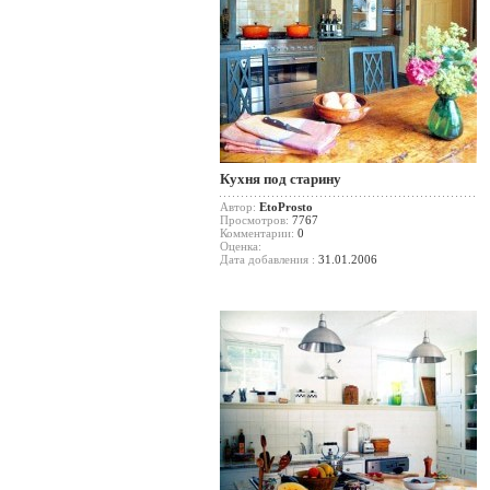
Кухня под старину
Автор:
EtoProsto
Просмотров:
7767
Комментарии:
0
Оценка:
Дата добавления :
31.01.2006