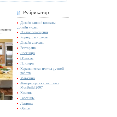
Рубрикатор
Дизайн ванной комнаты
Дизайн кухни
иоритету
Жилые помещения
Коридоры и холлы
Дизайн спальни
Рестораны
Лестницы
Объекты
Примеры
Керамическая плитка ручной
работы
Магазины
Фоторепортаж с выставки
MosBuild 2007
Камины
Бассейны
Дворики
Офисы