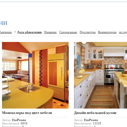
хни
↑
бавления
Дата обновления
Название
Специальные
Просмотры
Комментарии
по пр
Моноколоры под цвет мебели
Дизайн небольшой кухни
Автор:
EtoProsto
Автор:
EtoProsto
Просмотров:
6950
Просмотров:
13518
Комментарии:
0
Комментарии:
1