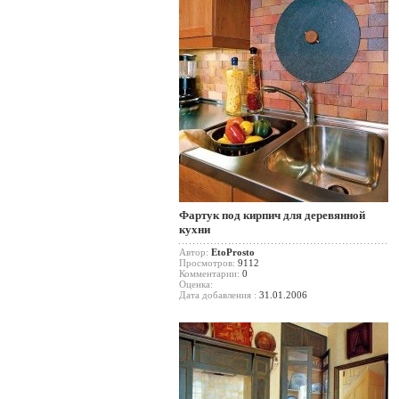
Фартук под кирпич для деревянной
кухни
Автор:
EtoProsto
Просмотров:
9112
Комментарии:
0
Оценка:
Дата добавления :
31.01.2006