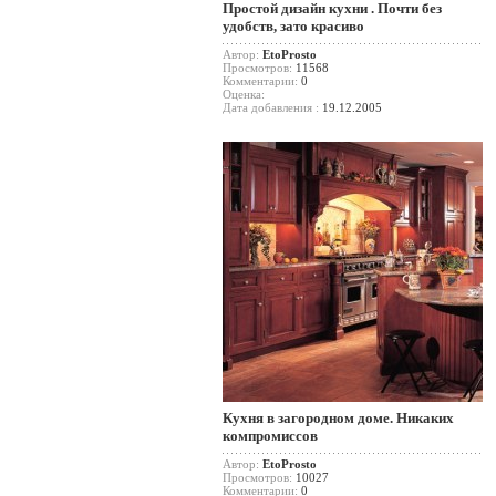
Простой дизайн кухни . Почти без
удобств, зато красиво
Автор:
EtoProsto
Просмотров:
11568
Комментарии:
0
Оценка:
Дата добавления :
19.12.2005
Кухня в загородном доме. Никаких
компромиссов
Автор:
EtoProsto
Просмотров:
10027
Комментарии:
0