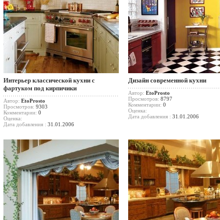
Интерьер классической кухни с
Дизайн современной кухни
фартуком под кирпичики
Автор:
EtoProsto
Просмотров:
8797
Автор:
EtoProsto
Комментарии:
0
Просмотров:
9303
Оценка:
Комментарии:
0
Дата добавления :
31.01.2006
Оценка:
Дата добавления :
31.01.2006