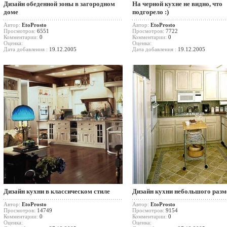
Дизайн обеденной зоны в загородном
На черной кухне не видно, что
доме
подгорело :)
Автор:
EtoProsto
Автор:
EtoProsto
Просмотров:
6551
Просмотров:
7722
Комментарии:
0
Комментарии:
0
Оценка:
Оценка:
Дата добавления :
19.12.2005
Дата добавления :
19.12.2005
Дизайн кухни в классическом стиле
Дизайн кухни небольшого разм
Автор:
EtoProsto
Автор:
EtoProsto
Просмотров:
14749
Просмотров:
9154
Комментарии:
0
Комментарии:
0
Оценка:
Оценка: