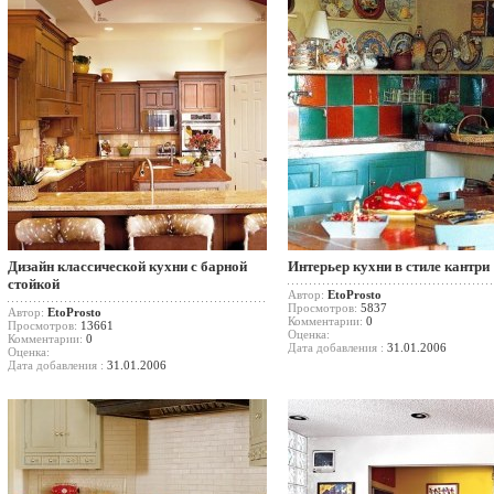
Дизайн классической кухни с барной
Интерьер кухни в стиле кантри
стойкой
Автор:
EtoProsto
Просмотров:
5837
Автор:
EtoProsto
Комментарии:
0
Просмотров:
13661
Оценка:
Комментарии:
0
Дата добавления :
31.01.2006
Оценка:
Дата добавления :
31.01.2006