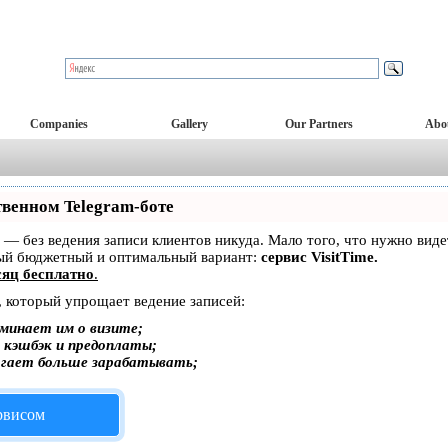
Companies
Gallery
Our Partners
Abo
твенном Telegram-боте
ет — без ведения записи клиентов никуда. Мало того, что нужно вид
мый бюджетный и оптимальный вариант:
сервис VisitTime.
яц бесплатно
.
, который упрощает ведение записей:
минает им о визите;
, кэшбэк и предоплаты;
огает больше зарабатывать;
ервисом