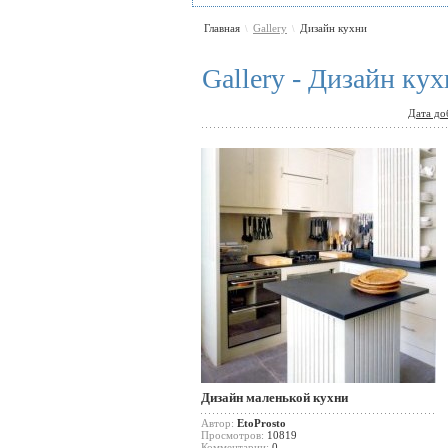
Главная
Gallery
Дизайн кухни
\
\
Gallery - Дизайн ку
Дата до
Дизайн маленькой кухни
Автор:
EtoProsto
Просмотров:
10819
Комментарии:
0