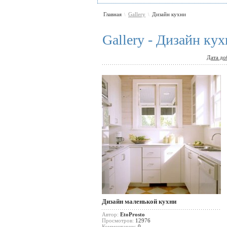
Главная
Gallery
Дизайн кухни
\
\
Gallery - Дизайн ку
Дата до
Дизайн маленькой кухни
Автор:
EtoProsto
Просмотров:
12976
Комментарии:
0