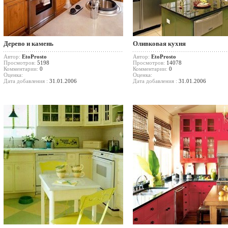
Дерево и камень
Оливковая кухня
Автор:
EtoProsto
Автор:
EtoProsto
Просмотров:
5198
Просмотров:
14078
Комментарии:
0
Комментарии:
0
Оценка:
Оценка:
Дата добавления :
31.01.2006
Дата добавления :
31.01.2006