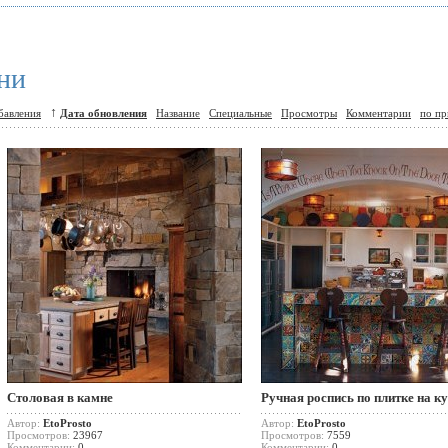
хни
↑
бавления
Дата обновления
Название
Специальные
Просмотры
Комментарии
по пр
Столовая в камне
Ручная роспись по плитке на к
Автор:
EtoProsto
Автор:
EtoProsto
Просмотров:
23967
Просмотров:
7559
Комментарии:
0
Комментарии:
0