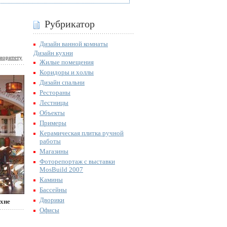
Рубрикатор
Дизайн ванной комнаты
Дизайн кухни
иоритету
Жилые помещения
Коридоры и холлы
Дизайн спальни
Рестораны
Лестницы
Объекты
Примеры
Керамическая плитка ручной
работы
Магазины
Фоторепортаж с выставки
MosBuild 2007
Камины
Бассейны
Дворики
ухне
Офисы