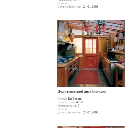
Оценка:
Дата добавления :
24.01.2006
Полуазиатский дизайн кухни
Автор:
EtoProsto
Просмотров:
4790
Комментарии:
0
Оценка:
Дата добавления :
27.01.2006