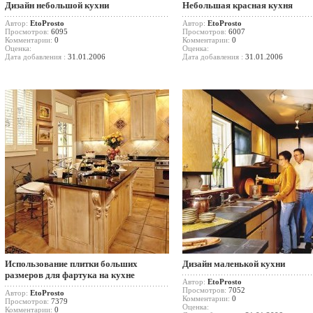
Дизайн небольшой кухни
Небольшая красная кухня
Автор:
EtoProsto
Автор:
EtoProsto
Просмотров:
6095
Просмотров:
6007
Комментарии:
0
Комментарии:
0
Оценка:
Оценка:
Дата добавления :
31.01.2006
Дата добавления :
31.01.2006
Использование плитки больших
Дизайн маленькой кухни
размеров для фартука на кухне
Автор:
EtoProsto
Просмотров:
7052
Автор:
EtoProsto
Комментарии:
0
Просмотров:
7379
Оценка:
Комментарии:
0