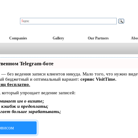
Companies
Gallery
Our Partners
Abo
твенном Telegram-боте
ет — без ведения записи клиентов никуда. Мало того, что нужно вид
мый бюджетный и оптимальный вариант:
сервис VisitTime.
яц бесплатно
.
, который упрощает ведение записей:
минает им о визите;
, кэшбэк и предоплаты;
огает больше зарабатывать;
ервисом