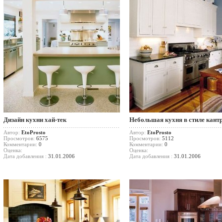
Дизайн кухни хай-тек
Небольшая кухня в стиле кант
Автор:
EtoProsto
Автор:
EtoProsto
Просмотров:
6575
Просмотров:
5112
Комментарии:
0
Комментарии:
0
Оценка:
Оценка:
Дата добавления :
31.01.2006
Дата добавления :
31.01.2006