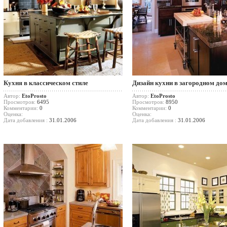
Кухня в классическом стиле
Дизайн кухни в загородном до
Автор:
EtoProsto
Автор:
EtoProsto
Просмотров:
6495
Просмотров:
8950
Комментарии:
0
Комментарии:
0
Оценка:
Оценка:
Дата добавления :
31.01.2006
Дата добавления :
31.01.2006